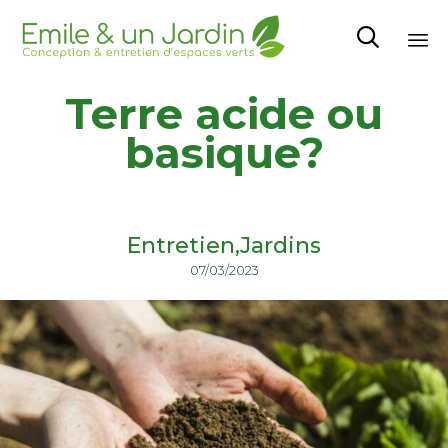

Sk
Terre acide ou
to
co
basique?
Entretien
Jardins
07/03/2023